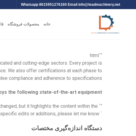
Whatsapp 8615951276160 Email
info@leadmachinery.net
خانه
محصولات فروشگاه
قا
“`html
cated and cutting-edge sectors. Every project is
. We also offer certifications at each phase to
tee compliance and adherence to specifications.
oys the following state-of-the-art equipment:
“` The provided code is unchanged, but it highlights the content within the `
` that describes the company’s services and equipment. If you need specific edits or additions, please let me know!
دستگاه اندازه‌گیری مختصات