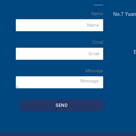
Name
No.7 Yuans
Email
E
Message
SEND