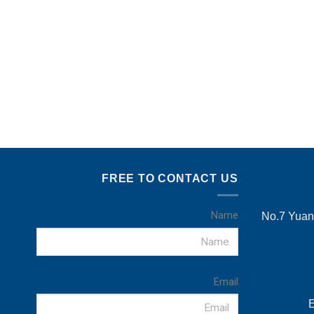
FREE TO CONTACT US
Name
No.7 Yuans
Email
E