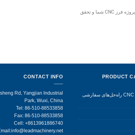
امروز با ما تماس بگیرید تا در مورد چگونگی کمک به پروژه فرز CNC شما و تحقق
CONTACT INFO
PRODUCT C
heng Rd, Yangjian Industrial
ماشین‌کاری CNC راه‌حل‌های سفارشی
Park, Wuxi, China
Tel: 86-510-88533858
Fax: 86-510-88533858
Cell: +8613961886740
mail:
info@leadmachinery.net