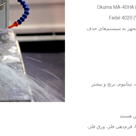
تگاه VMC Okuma Genos M460-VE، مجهز به سیستم‌های حذف
 تیتانیوم، برنج و بیشتر
رس هستند
خدمات اضافی: ماشین‌کاری CNC، تراش CNC، فرم‌دهی فلز، ورق فلز،