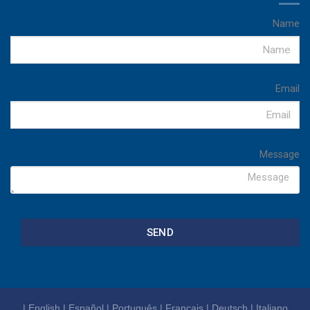
Name
Email
Message
SEND
|
English
|
Español
|
Português
|
Français
|
Deutsch
|
Italiano