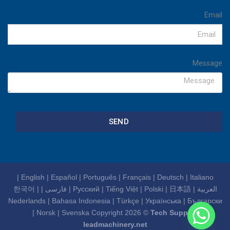
Email
Message
SEND
|
English
|
Español
|
Português
|
Français
|
Deutsch
|
Italiano
العربية
|
日本語
|
Polski
|
Tiếng Việt
|
Русский
|
فارسی
|
|
한국어
Nederlands
|
Bahasa Indonesia
|
Türkçe
|
Українська
|
Български
|
Norsk
|
Svenska
Copyright 2026 ©
Tech Support
leadmachinery.net