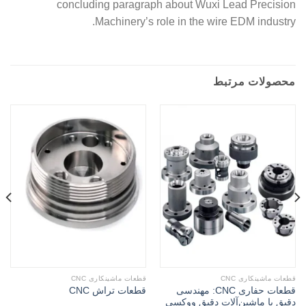
concluding paragraph about Wuxi Lead Precision
Machinery’s role in the wire EDM industry.
محصولات مرتبط
قطعات ماشینکاری CNC
قطعات ماشینکاری CNC
قطعات حفاری CNC: مهندسی
قطعات تراش CNC
دقیق با ماشین‌آلات دقیق ووکسی